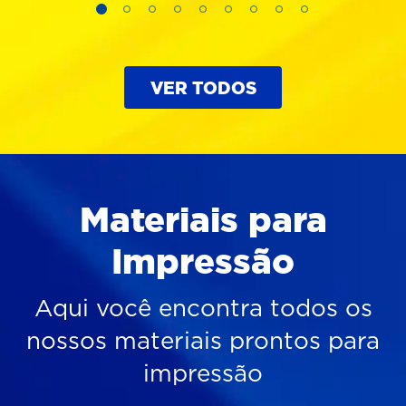
VER TODOS
Materiais para
Impressão
Aqui você encontra todos os
nossos materiais prontos para
impressão